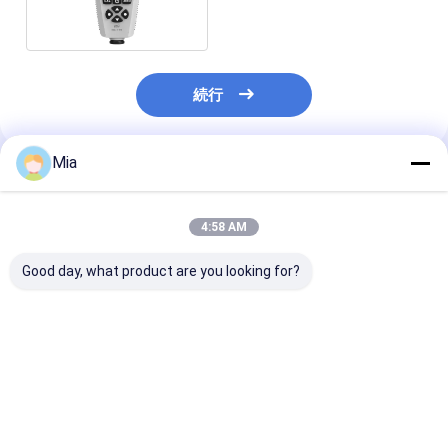
続行
Mia
推薦されたプロダクト
4:58 AM
Good day, what product are you looking for?
メッツォ
ドラック DPI705E
EUCHNER 精
QN2NK03HDM 2kg リ
DPI705EIS DPI104
定リミットスイ
ミットスイッチ デジタ
DPI800 DPI802 手持
EGT1-5000
ル圧力計 ストック
ちデジタル圧力計
ベストプライス
ベストプライス
ベストプラ