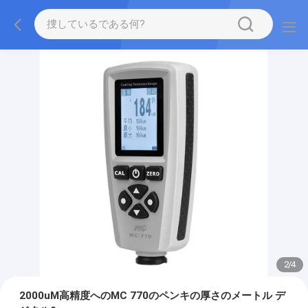
2
/
4
2000uM高精度へのMC 770のペンキの厚さのメートル デ