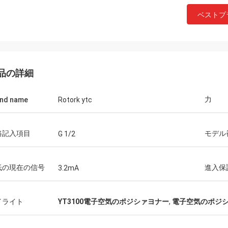
ベストプ
品の詳細
力
nd name
Rotork ytc
路記入項目
モデル
G 1/2
低の現在の信号
進入保
3.2mA
イライト
YT3100電子空気のポジシァヨナー
,
電子空気のポジシ