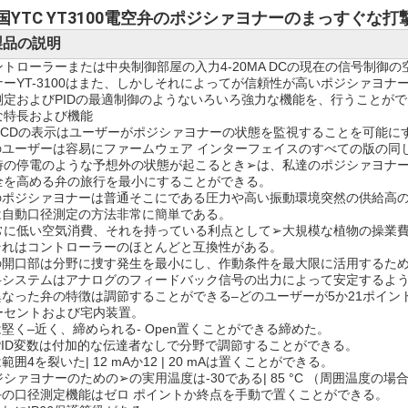
国YTC YT3100電空弁のポジシァヨナーのまっすぐな
製品の説明
ントローラーまたは中央制御部屋の入力4-20MA DCの現在の信号制
ナーYT-3100はまた、しかしそれによってが信頼性が高いポジシァヨ
測定およびPIDの最適制御のようないろいろ強力な機能を、行うことが
な特長および機能
 LCDの表示はユーザーがポジシァヨナーの状態を監視することを可能に
のユーザーは容易にファームウェア インターフェイスのすべての版の同
時の停電のような予想外の状態が起こるとき➢は、私達のポジシァヨナー
全を高める弁の旅行を最小にすることができる。
のポジシァヨナーは普通そこにである圧力や高い振動環境突然の供給高
は自動口径測定の方法非常に簡単である。
常に低い空気消費、それを持っている利点として➢大規模な植物の操業
それはコントローラーのほとんどと互換性がある。
の開口部は分野に捜す発生を最小にし、作動条件を最大限に活用するた
弁システムはアナログのフィードバック信号の出力によって安定するよ
異なった弁の特徴は調節することができる–どのユーザーが5か21ポイ
ーセントおよび宅内装置。
は堅く–近く、締められる- Open置くことができる締めた。
 PID変数は付加的な伝達者なしで分野で調節することができる。
範囲4を裂いた| 12 mAか12 | 20 mAは置くことができる。
ジシァヨナーのための➢の実用温度は-30である| 85 °C （周囲温度
手の口径測定機能はゼロ ポイントか終点を手動で置くことができる。