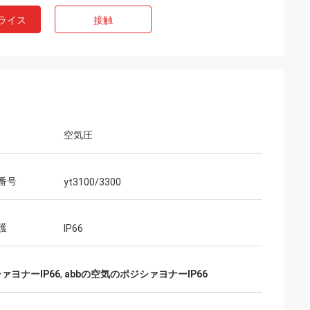
ライス
接触
空気圧
番号
yt3100/3300
護
IP66
ァヨナーIP66
,
abbの空気のポジシァヨナーIP66