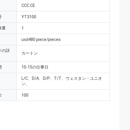
CCC.CE
号
YT3100
数量
1
usd480 piece/pieces
ジの詳
カートン
間
10-15の仕事日
L/C、D/A、D/P、T/T、ウェスタン・ユニオ
ン、
力
100