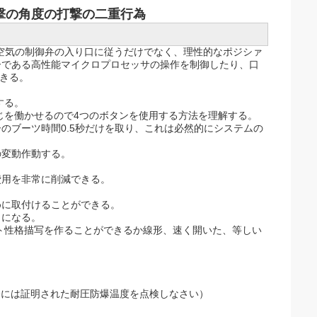
打撃の角度の打撃の二重行為
御の空気の制御弁の入り口に従うだけでなく、理性的なポジシァ
ナーである高性能マイクロプロセッサの操作を制御したり、口
できる。
する。
じを働かせるので4つのボタンを使用する方法を理解する。
のブーツ時間0.5秒だけを取り、これは必然的にシステムの
の変動作動する。
費用を非常に削減できる。
めに取付けることができる。
うになる。
ント性格描写を作ることができるか線形、速く開いた、等しい
の場合には証明された耐圧防爆温度を点検しなさい）