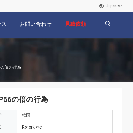
Japanese
ース
お問い合わせ
見積依頼
描
66の倍の行為
述
IP66の倍の行為
所
韓国
名
Rotork ytc