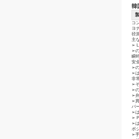
韓
コ
ヨ
径
主
➢
➢
瞬
安
➢
➢
非
➢
➢
➢
➢
パ
➢
➢
➢は
ポ
➢