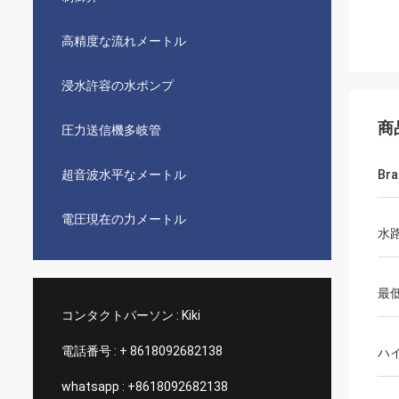
高精度な流れメートル
浸水許容の水ポンプ
商
圧力送信機多岐管
超音波水平なメートル
Bra
電圧現在の力メートル
水
最
コンタクトパーソン :
Kiki
電話番号 :
+ 8618092682138
ハ
whatsapp :
+8618092682138