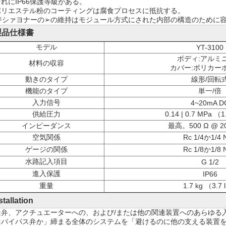
それにIP66保護等級がある。
ポリエステル粉のコーティングは腐食プロセスに抵抗する。
ジシァヨナーの➢の維持はモジュール方式にされた内部の構造のために
製品仕様書
モデル
YT-3100
ボディ:アルミ
材料の収容
カバー:ポリカー
動きのタイプ
線形/回転
機能のタイプ
単一/倍
入力信号
4~20mA D
供給圧力
0.14 | 0.7 MPa （
インピーダンス
最高。500 Ω @ 20
空気関係
Rc 1/4か1/4 
ゲージの関係
Rc 1/8か1/8 
水路記入項目
G 1/2
進入保護
IP66
重量
1.7 kg （3.7 
stallation
は弁、アクチュエーターへの、および/または他の関連装置へのあらゆる
はバイパス弁か」締まる全体のシステムを「避けるのに他の支える装置