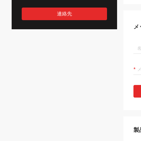
連絡先
メ
製