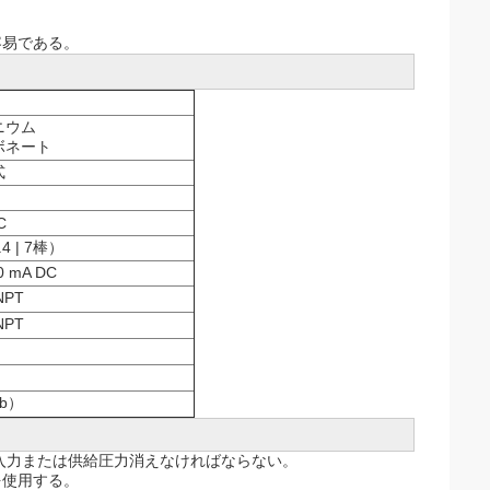
容易である。
ニウム
ボネート
式
C
1.4 | 7棒）
 mA DC
NPT
NPT
lb）
入力または供給圧力消えなければならない。
を使用する。