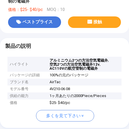
制の電磁弁
価格：$25- $40/pc
MOQ：10
ベストプライス
接触
製品の説明
,
アルミニウム2つの方法空気電磁弁
ハイライト
,
空気2つの方法空気電磁弁12v
AC110Vの航空管制の電磁弁
パッケージの詳細
100%の元のパッケージ
ブランド名
AirTac
モデル番号
4V210-06 08
供給の能力
1ヶ月あたりの2000Piece/Pieces
価格
$25- $40/pc
多くを見て下さい