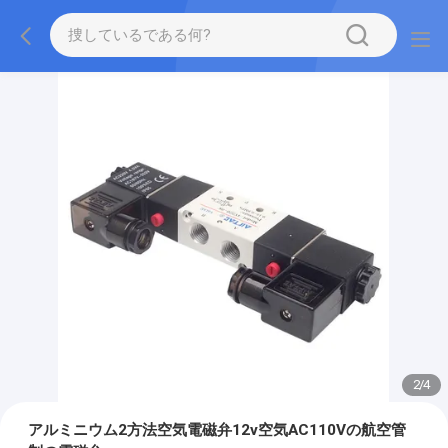
2
/
4
アルミニウム2方法空気電磁弁12v空気AC110Vの航空管