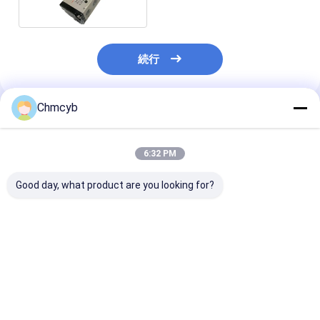
続行
Chmcyb
推薦されたプロダクト
6:32 PM
Good day, what product are you looking for?
Asco E290A064 圧力
ASCO 8551G403 電磁
8316P064 100
作動ピストンバルブ
スロールバルブ
240/50-60 HZ
ASCO 3ウェイ (
次世代電磁弁
ベストプライス
ベストプライス
ベストプラ