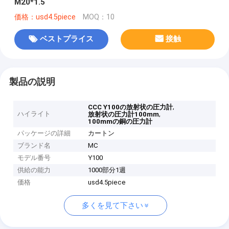
M20*1.5
価格：usd4.5piece
MOQ：10
ベストプライス
接触
製品の説明
,
CCC Y100の放射状の圧力計
ハイライト
,
放射状の圧力計100mm
100mmの銅の圧力計
パッケージの詳細
カートン
ブランド名
MC
モデル番号
Y100
供給の能力
1000部分1週
価格
usd4.5piece
多くを見て下さい