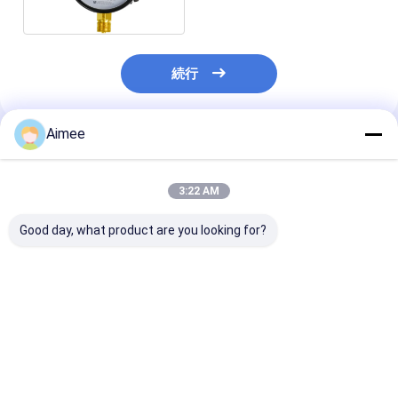
続行
Aimee
推薦されたプロダクト
3:22 AM
Good day, what product are you looking for?
液体、
オリジナル Rotork
新品オリジナル
FX81.ACSBVLHXADAX
YTC YT-320N1 ボリュ
アダプター - 
の連続レベルおよび界
ームブースターバルブ
ニクス 237-BN
面測定用の VEGA
ポジショナー
RF - 在庫あり
VEGAFLEX 81 TDR セ
ベストプライス
ベストプライス
ベストプラ
ンサー