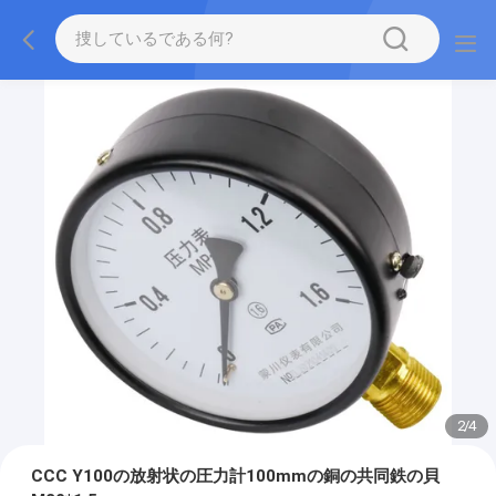
2
/
4
CCC Y100の放射状の圧力計100mmの銅の共同鉄の貝